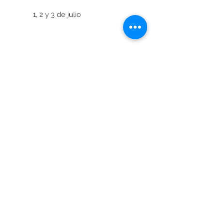
1, 2 y 3 de julio
Temario
Módulo 12: Estrategias de mejora en
productos cárnicos
Tema 1. Reducción y/o Sustitución de
Ingredientes
Tema 2. Incorporación o funcionalización
de productos cárnicos
Módulo 13: Fundamentos de la
Sostenibilidad
Tema 1: Contexto y relevancia estratégica
Introducción a la sostenibilidad
Tema 2: Evaluación de los impactos
ambientales de la industria agropecuaria
Tema 3: Evaluación de impactos sociales
del sector cárnico
Tema 4: Importancia de las etiquetas