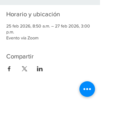
Horario y ubicación
25 feb 2026, 8:50 a.m. – 27 feb 2026, 3:00
p.m.
Evento vía Zoom
Compartir
(55) 53402673
y
5532243258
Fundación ANETIF ::: Derechos Reservados
2024
Fundación ANETIF
Insurgentes Sur 950 Piso 5