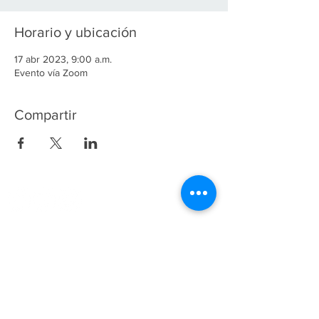
Horario y ubicación
17 abr 2023, 9:00 a.m.
Evento vía Zoom
Compartir
(55) 53402673
y
5532243258
Fundación ANETIF ::: Derechos Reservados
2024
Fundación ANETIF
Insurgentes Sur 950 Piso 5
Col. Insurgentes San Borja