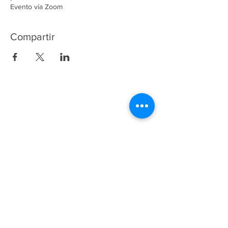
Evento vía Zoom
Compartir
(55) 53402673
y
5532243258
Fundación ANETIF ::: Derechos Reservados
2024
Fundación ANETIF
Insurgentes Sur 950 Piso 5
Col. Insurgentes San Borja
C.P. 03100, CDMX
Tel.
(55) 5659-8610
Horario de atención:
Lunes a Viernes 9:00am a 6:00pm