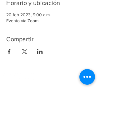
Horario y ubicación
20 feb 2023, 9:00 a.m.
Evento vía Zoom
Compartir
(55) 53402673
y
5532243258
Fundación ANETIF ::: Derechos Reservados
2024
Fundación ANETIF
Insurgentes Sur 950 Piso 5
Col. Insurgentes San Borja
C.P. 03100, CDMX
Tel.
(55) 5659-8610